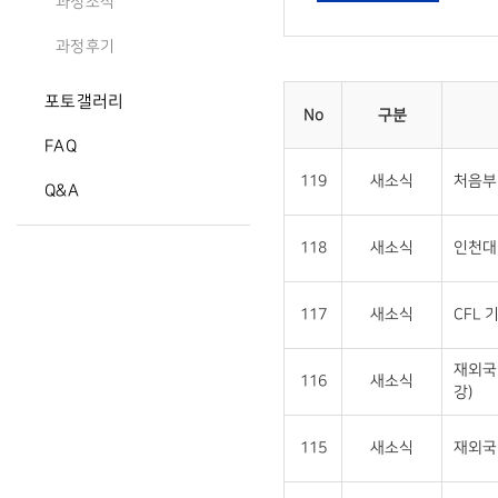
과정소식
과정후기
포토갤러리
No
구분
FAQ
119
새소식
처음부
Q&A
118
새소식
인천대 
117
새소식
CFL 
재외국
116
새소식
강)
115
새소식
재외국민