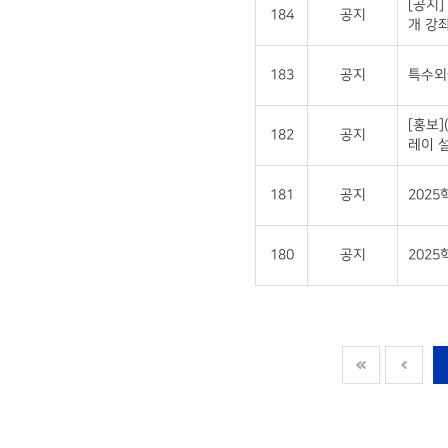
[공지]
184
공지
개 강좌
183
공지
특수외국
[홍보
182
공지
레이 설
181
공지
202
180
공지
2025