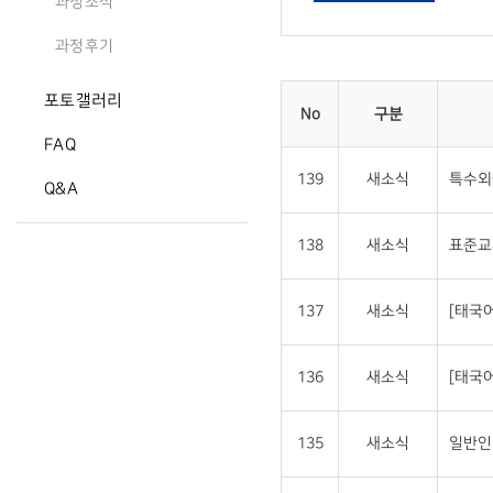
과정소식
과정후기
포토갤러리
No
구분
FAQ
139
새소식
특수외
Q&A
138
새소식
표준교
137
새소식
[태국
136
새소식
[태국
135
새소식
일반인