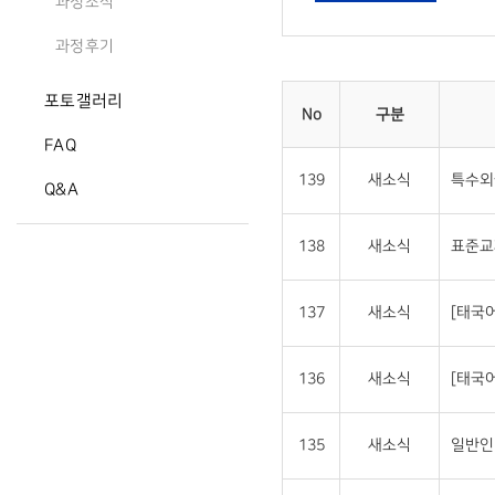
과정소식
과정후기
포토갤러리
No
구분
FAQ
139
새소식
특수외
Q&A
138
새소식
표준교
137
새소식
[태국
136
새소식
[태국
135
새소식
일반인