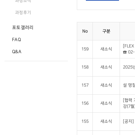
과정소식
과정후기
포토갤러리
No
구분
FAQ
[FLE
159
새소식
Q&A
☎ 02-
158
새소식
2025
157
새소식
설 명절
[협력
156
새소식
강(7월
155
새소식
[공지]