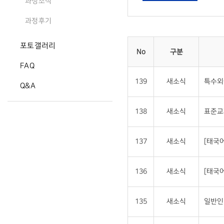
과정소식
과정후기
포토갤러리
No
구분
FAQ
139
새소식
특수외
Q&A
138
새소식
표준교
137
새소식
[태국
136
새소식
[태국
135
새소식
일반인