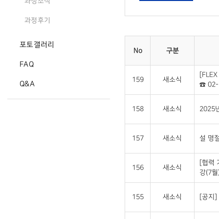
과정소식
과정후기
포토갤러리
No
구분
FAQ
[FLE
159
새소식
Q&A
☎ 02-
158
새소식
2025
157
새소식
설 명절
[협력
156
새소식
강(7월
155
새소식
[공지]