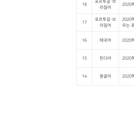
포르투갈·브
18
2020
라질어
포르투갈·브
202
17
라질어
우는 
16
태국어
202
15
힌디어
202
14
몽골어
202