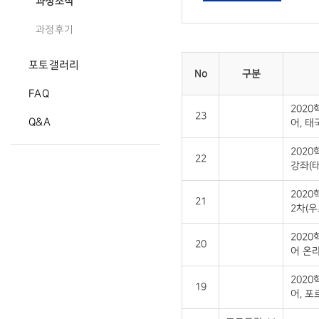
과정소식
과정후기
포토갤러리
No
구분
FAQ
202
23
Q&A
어, 태
202
22
강좌(태
202
21
2차(우
202
20
어 온
202
19
어, 포