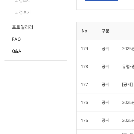
과정소식
과정후기
포토갤러리
No
구분
FAQ
179
공지
202
Q&A
178
공지
유럽-
177
공지
[공지
176
공지
202
175
공지
202