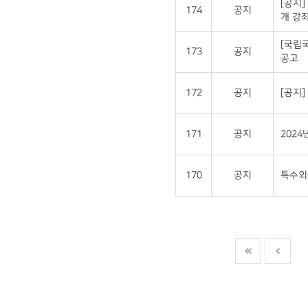
[공지]
174
공지
개 강좌
[국립
173
공지
공고
172
공지
[공지
171
공지
202
170
공지
특수외국