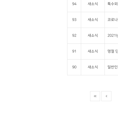
94
새소식
툭수외
93
새소식
코로나-
92
새소식
202
91
새소식
명절 단
90
새소식
일반인