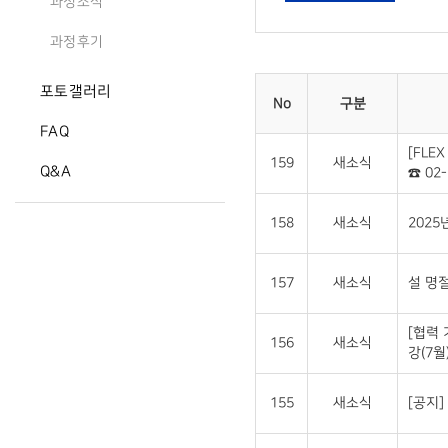
과정소식
과정후기
포토갤러리
No
구분
FAQ
[FLE
159
새소식
Q&A
☎ 02-
158
새소식
2025
157
새소식
설 명절
[협력
156
새소식
강(7월
155
새소식
[공지]