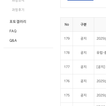
과정소식
과정후기
포토갤러리
No
구분
FAQ
179
공지
202
Q&A
178
공지
유럽-
177
공지
[공지
176
공지
202
175
공지
202