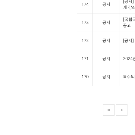
[공지]
174
공지
개 강좌
[국립
173
공지
공고
172
공지
[공지
171
공지
202
170
공지
특수외국