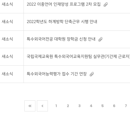
새소식
2022 이중언어 인재양성 프로그램 2차 모집
새소식
2022학년도 하계방학 단축근무 시행 안내
새소식
특수외국어전공 대학원 장학금 신청 안내
새소식
국립국제교육원 특수외국어교육지원팀 실무관(기간제 근로자) 채용 
새소식
특수외국어능력평가 접수 기간 연장
1
2
3
4
5
6
7