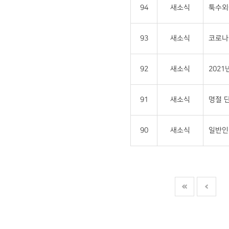
94
새소식
툭수외
93
새소식
코로나-
92
새소식
202
91
새소식
명절 단
90
새소식
일반인