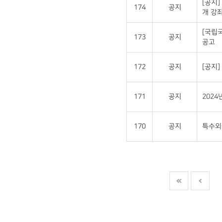
[공지]
174
공지
개 강좌
[국립
173
공지
공고
172
공지
[공지
171
공지
202
170
공지
특수외국