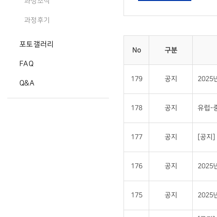
과정소식
과정후기
포토갤러리
No
구분
FAQ
179
공지
202
Q&A
178
공지
유럽-
177
공지
[공지
176
공지
202
175
공지
202