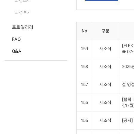
과정소식
과정후기
포토갤러리
No
구분
FAQ
[FLE
159
새소식
Q&A
☎ 02-
158
새소식
2025
157
새소식
설 명절
[협력
156
새소식
강(7월
155
새소식
[공지]