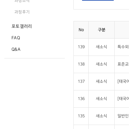
과정소식
과정후기
포토갤러리
No
구분
FAQ
139
새소식
특수외
Q&A
138
새소식
표준교
137
새소식
[태국
136
새소식
[태국
135
새소식
일반인