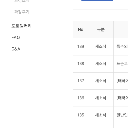
과정소식
과정후기
포토갤러리
No
구분
FAQ
139
새소식
특수외
Q&A
138
새소식
표준교
137
새소식
[태국
136
새소식
[태국
135
새소식
일반인