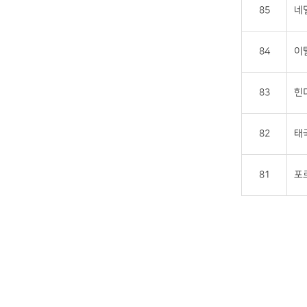
85
네
84
이
83
힌
82
태
81
포