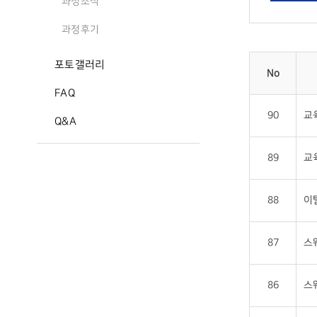
과정소식
과정후기
포토갤러리
No
FAQ
90
교
Q&A
89
교
88
이
87
스
86
스