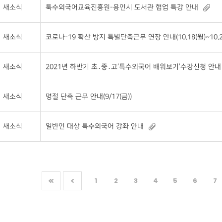
새소식
툭수외국어교육진흥원-용인시 도서관 협업 특강 안내
새소식
코로나-19 확산 방지 특별단축근무 연장 안내(10.18(월)~10.22
새소식
2021년 하반기 초․중․고‘특수외국어 배워보기’수강신청 안내
새소식
명절 단축 근무 안내(9/17(금))
새소식
일반인 대상 특수외국어 강좌 안내
1
2
3
4
5
6
7