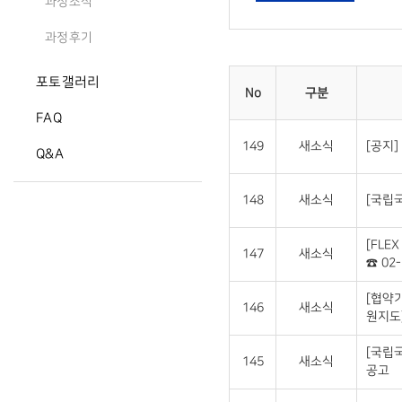
과정소식
과정후기
포토갤러리
No
구분
FAQ
149
새소식
[공지]
Q&A
148
새소식
[국립국
[FLE
147
새소식
☎ 02-
[협약
146
새소식
원지도
[국립
145
새소식
공고