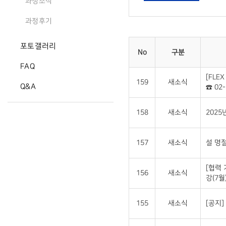
과정소식
과정후기
포토갤러리
No
구분
FAQ
[FLE
159
새소식
Q&A
☎ 02-
158
새소식
2025
157
새소식
설 명절
[협력
156
새소식
강(7월
155
새소식
[공지]