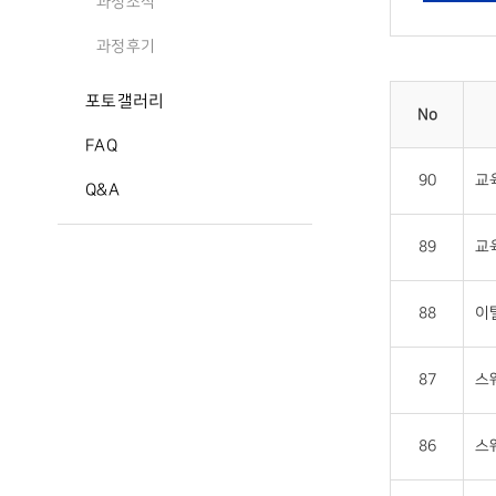
과정소식
과정후기
포토갤러리
No
FAQ
90
교
Q&A
89
교
88
이
87
스
86
스