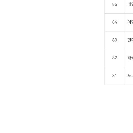
85
네
84
이
83
힌
82
태
81
포