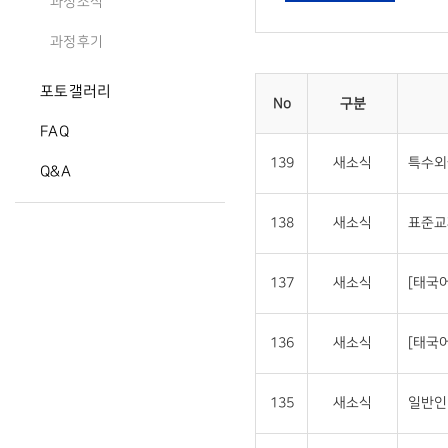
과정소식
과정후기
포토갤러리
No
구분
FAQ
139
새소식
특수외
Q&A
138
새소식
표준교
137
새소식
[태국
136
새소식
[태국
135
새소식
일반인