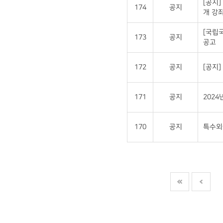
[공지]
174
공지
개 강좌
[국립
173
공지
공고
172
공지
[공지
171
공지
202
170
공지
특수외국