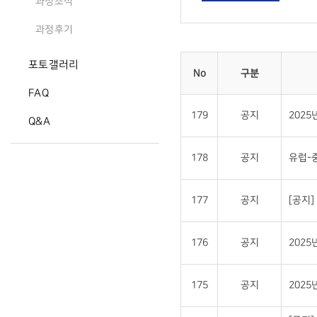
과정소식
과정후기
포토갤러리
No
구분
FAQ
179
공지
202
Q&A
178
공지
유럽-
177
공지
[공지
176
공지
202
175
공지
202