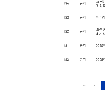
[공지]
184
공지
개 강좌
183
공지
특수외국
[홍보
182
공지
레이 설
181
공지
202
180
공지
2025