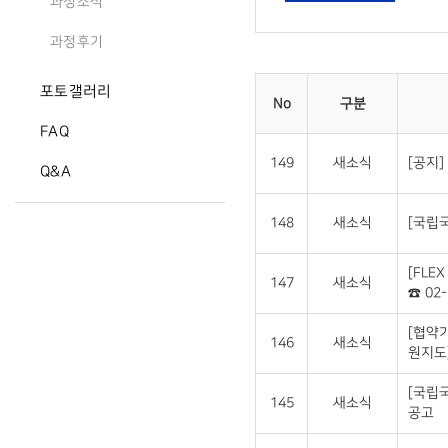
과정소식
과정후기
포토갤러리
No
구분
FAQ
149
새소식
[공지]
Q&A
148
새소식
[국립국
[FLE
147
새소식
☎ 02-
[협약
146
새소식
원지도
[국립
145
새소식
공고