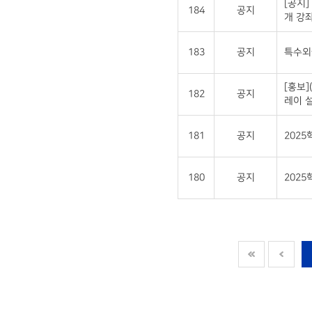
[공지]
184
공지
개 강좌
183
공지
특수외국
[홍보
182
공지
레이 설
181
공지
202
180
공지
2025