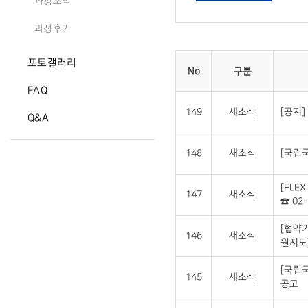
과정소식
과정후기
포토갤러리
No
구분
FAQ
149
새소식
[공지]
Q&A
148
새소식
[국립국
[FLE
147
새소식
☎ 02-
[협약
146
새소식
원지도
[국립
145
새소식
공고