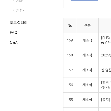
과정소식
과정후기
포토갤러리
No
구분
FAQ
[FLE
159
새소식
Q&A
☎ 02-
158
새소식
2025
157
새소식
설 명절
[협력
156
새소식
강(7월
155
새소식
[공지]