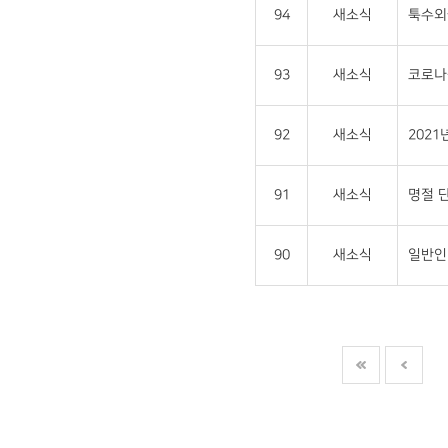
94
새소식
툭수외
93
새소식
코로나-
92
새소식
202
91
새소식
명절 단
90
새소식
일반인