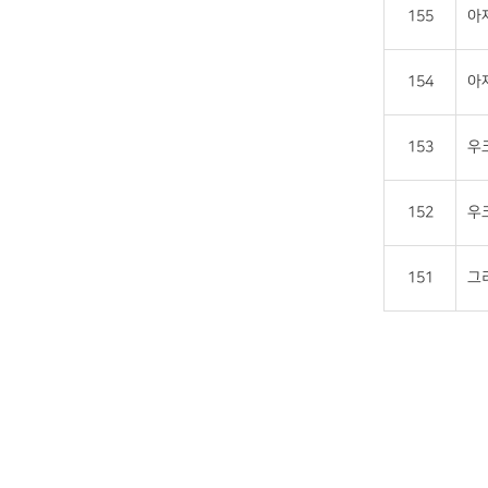
155
아제
154
아제
153
우크
152
우크
151
그리