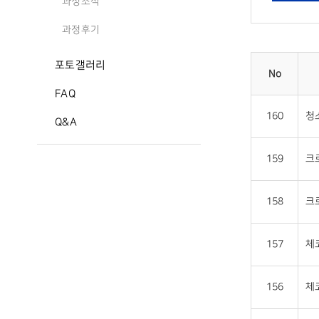
과정소식
과정후기
포토갤러리
No
FAQ
160
청
Q&A
159
크로
158
크로
157
체코
156
체코