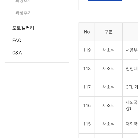
과정소식
과정후기
포토갤러리
No
구분
FAQ
119
새소식
처음부
Q&A
118
새소식
인천대 
117
새소식
CFL 
재외국
116
새소식
강)
115
새소식
재외국민