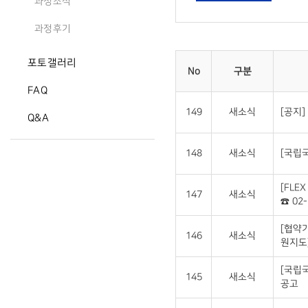
과정소식
과정후기
포토갤러리
No
구분
FAQ
149
새소식
[공지]
Q&A
148
새소식
[국립국
[FLE
147
새소식
☎ 02-
[협약
146
새소식
원지도
[국립
145
새소식
공고