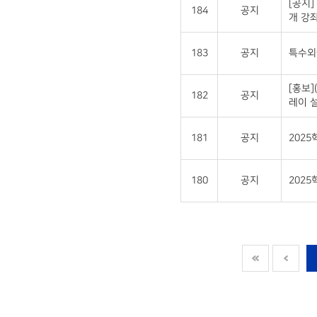
[공지]
184
공지
개 강좌
183
공지
특수외국
[홍보
182
공지
레이 설
181
공지
202
180
공지
2025