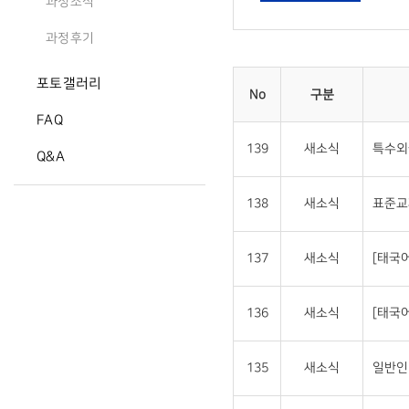
과정소식
과정후기
포토갤러리
No
구분
FAQ
139
새소식
특수외
Q&A
138
새소식
표준교
137
새소식
[태국
136
새소식
[태국
135
새소식
일반인