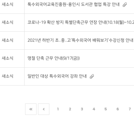
새소식
툭수외국어교육진흥원-용인시 도서관 협업 특강 안내
새소식
코로나-19 확산 방지 특별단축근무 연장 안내(10.18(월)~10.22
새소식
2021년 하반기 초․중․고‘특수외국어 배워보기’수강신청 안내
새소식
명절 단축 근무 안내(9/17(금))
새소식
일반인 대상 특수외국어 강좌 안내
1
2
3
4
5
6
7