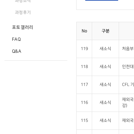
과정소식
과정후기
포토갤러리
No
구분
FAQ
119
새소식
처음부
Q&A
118
새소식
인천대 
117
새소식
CFL 
재외국
116
새소식
강)
115
새소식
재외국민