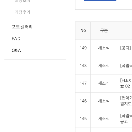
과정소식
과정후기
포토갤러리
No
구분
FAQ
149
새소식
[공지]
Q&A
148
새소식
[국립국
[FLE
147
새소식
☎ 02-
[협약
146
새소식
원지도
[국립
145
새소식
공고