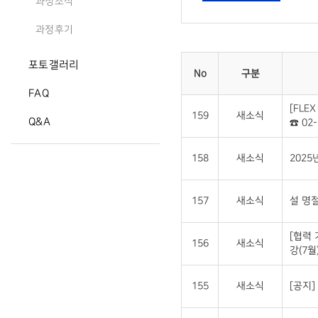
과정소식
과정후기
포토갤러리
No
구분
FAQ
[FLE
159
새소식
Q&A
☎ 02-
158
새소식
2025
157
새소식
설 명절
[협력
156
새소식
강(7월
155
새소식
[공지]