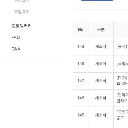
과정소식
과정후기
포토갤러리
No
구분
FAQ
149
새소식
[공지]
Q&A
148
새소식
[국립국
[FLE
147
새소식
☎ 02-
[협약
146
새소식
원지도
[국립
145
새소식
공고