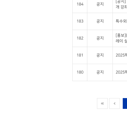
[공지]
184
공지
개 강좌
183
공지
특수외국
[홍보
182
공지
레이 설
181
공지
202
180
공지
2025