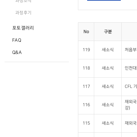
과정소식
과정후기
포토갤러리
No
구분
FAQ
119
새소식
처음부
Q&A
118
새소식
인천대 
117
새소식
CFL 
재외국
116
새소식
강)
115
새소식
재외국민