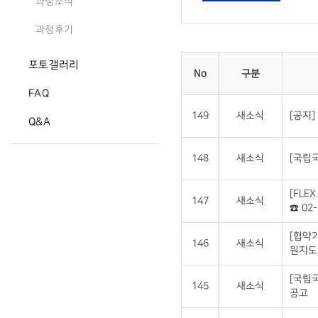
과정소식
과정후기
포토갤러리
No
구분
FAQ
149
새소식
[공지]
Q&A
148
새소식
[국립국
[FLE
147
새소식
☎ 02-
[협약
146
새소식
원지도
[국립
145
새소식
공고