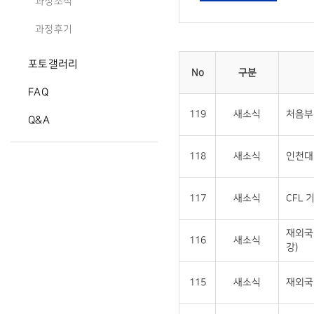
과정소식
과정후기
포토갤러리
No
구분
FAQ
119
새소식
처음부
Q&A
118
새소식
인천대 
117
새소식
CFL 
재외국
116
새소식
강)
115
새소식
재외국민