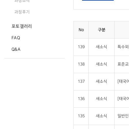
과정소식
과정후기
포토갤러리
No
구분
FAQ
139
새소식
특수외
Q&A
138
새소식
표준교
137
새소식
[태국
136
새소식
[태국
135
새소식
일반인