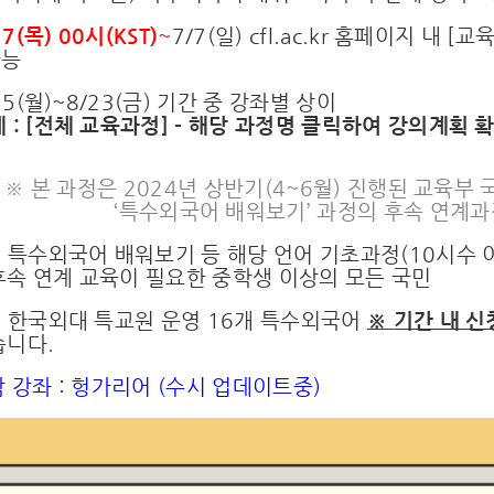
27(목) 00시(KST)
~
7/7(일) cfl.ac.kr 홈페이지 내
[교육
가능
/15(월)~8/23(금) 기간 중 강좌별 상이
 :
[전체 교육과정]
- 해당 과정명 클릭하여 강의계획 
※ 본 과정은 2024년 상반기(4~6월) 진행된 교육부 국립
‘특수외국어 배워보기’ 과정의 후속 연계
 : 특수외국어 배워보기 등 해당 언어 기초과정(10시수 이
후속 연계 교육이 필요한 중학생 이상의 모든 국민
 : 한국외대 특교원 운영 16개 특수외국어
※
기간 내 신
습니다.
감 강좌 : 헝가리어 (수시 업데이트중)