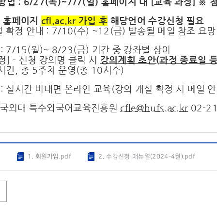
방법 : 6/27(목)~7/7(일) 홈페이지 내 [교육 과정] ※
관
홈페이지
cfl.ac.kr 가입 후
해당언어 수강신청 필요
 확정 안내 : 7/10(수) ~12(금) 발송될 메일 참조 요망
: 7/15(월)~ 8/23(금) 기간 중 강좌별 상이
정] - 신청 강의명 클릭 시
강의계획 초안
(
과정 종료일 
시간, 총 5주차 운영(총 10시수)
 : 실시간 비대면 온라인 교육(강의 개설 확정 시 메일 안
 한국외대 특수외국어교육진흥원
cfle@hufs.ac.kr
02-21
g
1. 회원가입.pdf
2. 수강신청 매뉴얼(2024-4월).pdf