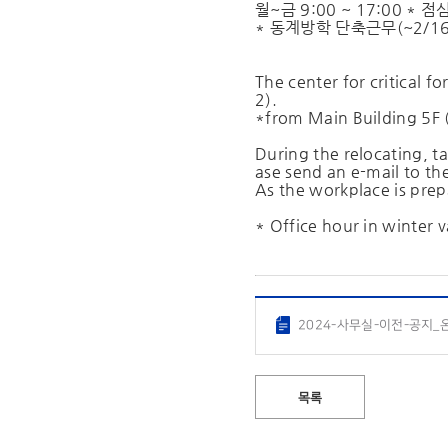
월~금 9:00 ~ 17:00 * 점
* 동계방학 단축근무(~2/16) 
The center for critical 
2).
*from Main Building 5F 
During the relocating, ta
ase send an e-mail to the
As the workplace is prep
* Office hour in winter 
2024-사무실-이전-공지_온
목록