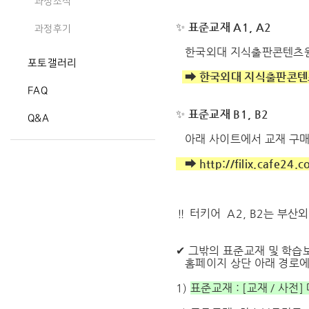
과정소식
✨
표준교재 A1, A2
과정후기
한국외대 지식출판콘텐츠원
포토갤러리
➡
한국외대 지식출판콘텐
FAQ
✨
표준교재 B1, B2
Q&A
아래 사이트에서 교재 구매 
➡
http://filix.cafe24.
‼ 터키어 A2, B2는 부산
✔ 그밖의 표준교재 및 학습
홈페이지 상단 아래 경로에
1)
표준교재 :
[교재 / 사전]