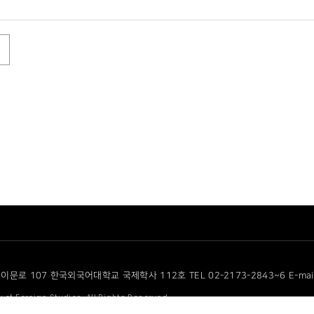
이문로 107 한국외국어대학교 국제학사 112호 TEL 02-2173-2843~6 E-mail cf
 of Foreign Studies. All Rights Reserved.