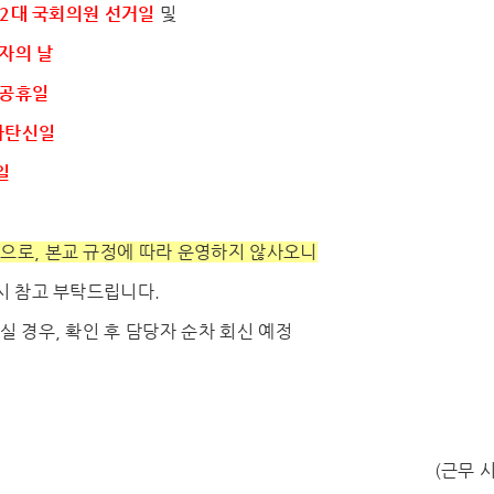
제22대 국회의원 선거일
및
로자의 날
대체공휴일
석가탄신일
일
으로, 본교 규정에 따라 운영하지 않사오니
 시 참고 부탁드립니다.
실 경우, 확인 후 담당자 순차 회신 예정
(근무 